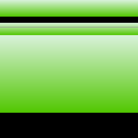
реальные деньги.